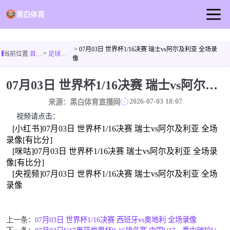
首页
> 07月03日 世界杯1/16决赛 瑞士vs阿尔及利亚 全场录
>
当前位置:
首页
足球录像
足球直播
像
篮球直播
07月03日 世界杯1/16决赛 瑞士vs阿尔及利亚 全场录像
足球录像
2026-07-03 18:07
来源：黑白体育直播网
足球新闻
视频请点击：
[小红书]07月03日 世界杯1/16决赛 瑞士vs阿尔及利亚 全场
录像[有比分]
[咪咕]07月03日 世界杯1/16决赛 瑞士vs阿尔及利亚 全场录
像[有比分]
[央视频]07月03日 世界杯1/16决赛 瑞士vs阿尔及利亚 全场
录像
上一条：
07月03日 世界杯1/16决赛 西班牙vs奥地利 全场录像